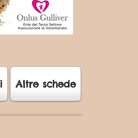
i
Altre schede