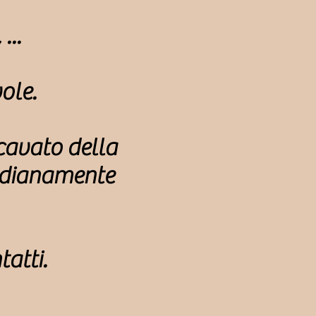
...
ole.
icavato della
tidianamente
tatti.