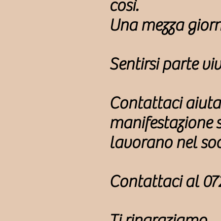
così.
Una mezza giornat
Sentirsi parte v
Contattaci aiutac
manifestazione 
lavorano nel soci
Contattaci al 072
Ti ringraziamo