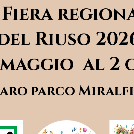
' Fiera region
del Riuso 202
 maggio al 2
saro parco Miralf