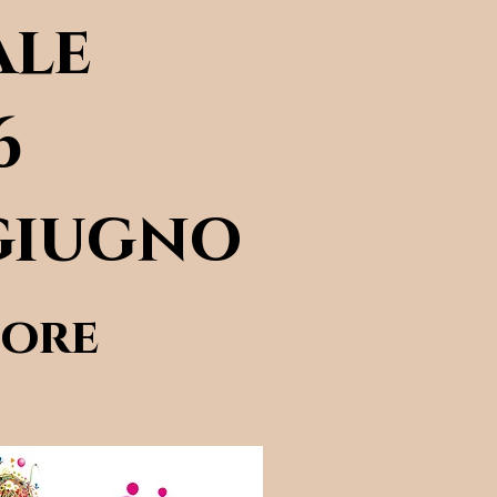
ale
6
 giugno
iore